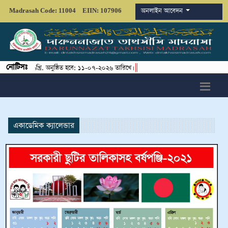
অনলাইন আবেদন
Madrasah Code: 11004
EIIN: 107906
নোটিসঃ
||
ীক্ষা-২০২৬খ্রি. অনুষ্ঠিত হবে: ১১-০৭-২০২৬ তারিখে।
একাডেমিক ক্যালেন্ডার