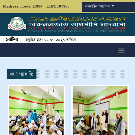
অনলাইন আবেদন
Madrasah Code: 11004
EIIN: 107906
নোটিসঃ
||
্ষা-২০২৬খ্রি. অনুষ্ঠিত হবে: ১১-০৭-২০২৬ তারিখে।
ফটো গ্যালারি: