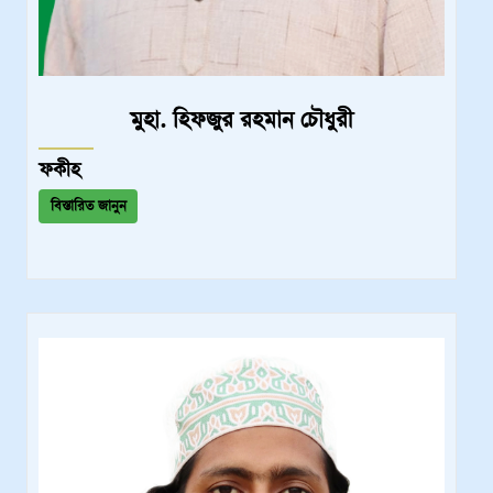
মুহা. হিফজুর রহমান চৌধুরী
ফকীহ
বিস্তারিত জানুন