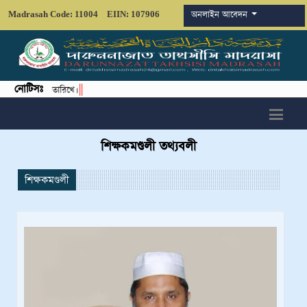
অনলাইন আবেদন
Madrasah Code: 11004
EIIN: 107906
নোটিসঃ
দারুননাজাত তাখসীসি মাদরাসা
শিক্ষকমণ্ডলী তথ্যবলী
শিক্ষকমণ্ডলী