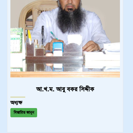
আ.খ.ম. আবু বকর সিদ্দীক
অধ্যক্ষ
বিস্তারিত জানুন