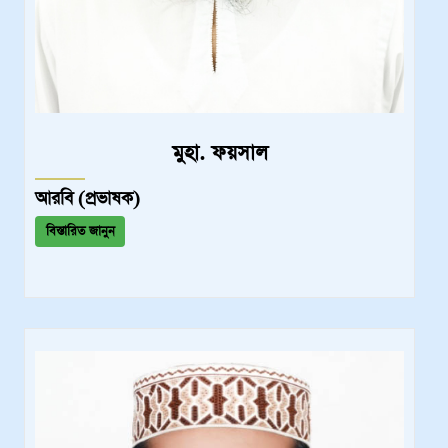
মুহা. ফয়সাল
আরবি (প্রভাষক)
বিস্তারিত জানুন