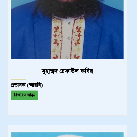
মুহাম্মদ রেফাউল কবির
প্রভাষক (আরবি)
বিস্তারিত জানুন