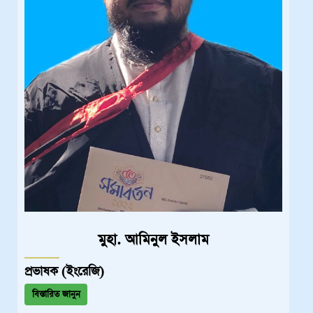
মুহা. আমিনুল ইসলাম
প্রভাষক (ইংরেজি)
বিস্তারিত জানুন