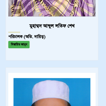
মুহাম্মদ আব্দুল লতিফ শেখ
পরিচালক (অতি. দায়িত্ব)
বিস্তারিত জানুন