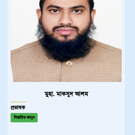
মুহা. মাকসুদ আলম
প্রভাষক
বিস্তারিত জানুন