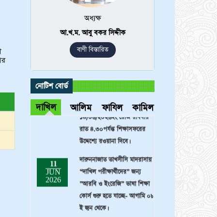
জামাআতের প্রাক-নির্বাচনী
অধ্যক্ষ
পরীক্ষা-২০২৬খ্রি. অনুষ্ঠিত হবে:
আ.খ.ম. আবু বকর সিদ্দীক
১১-০৭-২০২৬ তারিখে।
বাণী বিস্তারিত
ী
দারুননাজাত তাখসীসি মাদরাসার
10
ার
JUL
বার্ষিক কার্যক্রম অনুসারে আগামী
2026
১২/০৬/২০২৬ইং রোজ শুক্রবার
নোটিশ বোর্ড
রাত ৮.০০ থেকে পরবর্তী
১৪/০৬/২০২৬ইং রোজ রবিবার
দাখিল
আলিম
ফাযিল
কামিল
রাত ৪.৩০পর্যন্ত শিক্ষাসফরের
উদ্দেশ্যে রওয়ানা দিবে।
দারুননাজাত তাখসীসি মাদরাসায়
11
JUN
“দাখিল পরীক্ষার্থীদের” জন্য
2026
”আরবি ও ইংরেজি” ভাষা শিক্ষা
কোর্স শুরু হতে যাচ্ছে- আগামি ০৮
ই জুন থেকে।
দারুননাজাত তাখসীসি মাদরাসায়
11