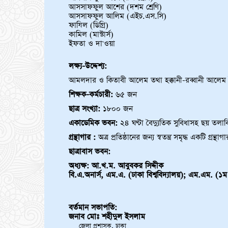
আসসাফফুল আশের (দশম শ্রেণি)
আসসাফফুল আলিম (এইচ.এস.সি)
ফাযিল (ডিগ্রি)
কামিল (মাস্টার্স)
ইফতা ও দা'ওয়া
লক্ষ্য-উদ্দেশ্য:
আমলদার ও কিতাবী আলেম তথা হক্কানী-রব্বানী আলেম ত
শিক্ষক-কর্মচারী:
৬৫ জন
ছাত্র সংখ্যা:
১৮০০ জন
একাডেমিক ভবন:
২৪ ঘণ্টা বৈদ্যুতিক সুবিধাসহ ছয় তলা
গ্রন্থাগার :
অত্র প্রতিষ্ঠানের জন্য স্বতন্ত্র সমৃদ্ধ একটি গ্রন্থা
ছাত্রাবাস ভবন:
অধ্যক্ষ: আ.খ.ম. আবুবকর সিদ্দীক
বি.এ.অনার্স, এম.এ. (ঢাকা বিশ্ববিদ্যালয়); এম.এম. (১ম শ
বর্তমান সভাপতি:
জনাব মোঃ শহীদুল ইসলাম
জেলা প্রশাসক, ঢাকা