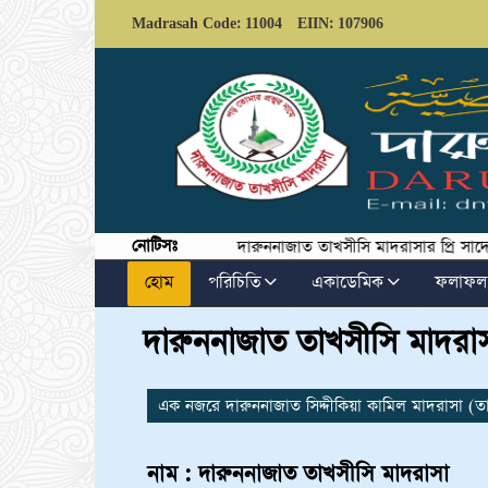
Madrasah Code: 11004
EIIN: 107906
নোটিসঃ
দারুননাজাত তাখসীসি মাদরাসার প্রি সাদেস থে
হোম
পরিচিতি
একাডেমিক
ফলাফল
দারুননাজাত তাখসীসি মাদরাস
এক নজরে দারুননাজাত সিদ্দীকিয়া কামিল মাদরাসা (ত
নাম : দারুননাজাত তাখসীসি মাদরাসা