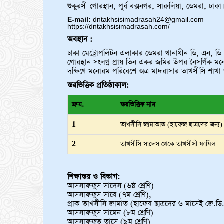
শুকুরসী গোরস্থান, পূর্ব বক্সনগর, সারুলিয়া, ডেমরা, ঢাকা।
E-mail:
dntakhsisimadrasah24@gmail.com
https://dntakhsisimadrasah.com/
অবস্থান :
ঢাকা মেট্রোপলিটন এলাকার ডেমরা থানাধীন ডি, এন, ডি প্রজ
গোরস্থান সংলগ্ন প্রায় তিন একর জমির উপর নৈসর্গিক মনো
দক্ষিণে মনোরম পরিবেশে অত্র মাদরাসার তাখসীসি শাখা অ
স্তরভিত্তিক প্রতিষ্ঠাকাল:
ক্রম.
স্তরভিত্তিক নাম
1
তাখসীসি জামাআত (হাফেজ ছাত্রদের জন্য)
2
তাখসীসি সাদেস থেকে তাখসীসী ফাযিল
শিক্ষাস্তর ও বিভাগ:
আসসাফফুস সাদেস (৬ষ্ঠ শ্রেণি)
আসসাফফুস সাবে (৭ম শ্রেণি),
প্রাক-তাখসীসি জামাত (হাফেয ছাত্রদের ৬ মাসেই জে.ড
আসসাফফুস সামেন (৮ম শ্রেণি)
আসসাফফুত তাসে (৯ম শ্রেণি)