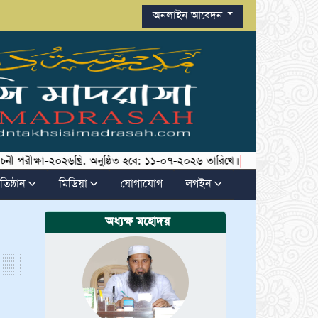
অনলাইন আবেদন
ীক্ষা-২০২৬খ্রি. অনুষ্ঠিত হবে: ১১-০৭-২০২৬ তারিখে।
||
তিষ্ঠান
মিডিয়া
যোগাযোগ
লগইন
অধ্যক্ষ মহোদয়
দারুননাজাত তাখসীসি মাদরাসার
10
JUL
প্রি সাদেস থেকে তাসে জামাআতের
2026
১ম সেমিস্টার পরীক্ষা ও আশের