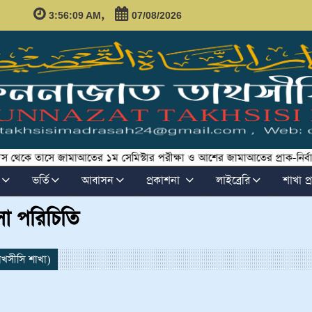
,
3:56:10 AM
07/08/2026
কে তাসে জামাআতের ১ম সেমিস্টার পরীক্ষা ও আশের জামাআতের প্রাক-নির্বাচনী পর
ভর্তি
আবাসন
প্রকাশনা
লাইব্রেরি
শাখা প্র
া পরিচিতি
াখসীসি শাখা)