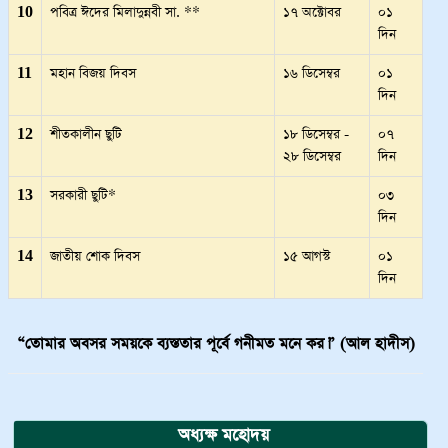
10
পবিত্র ঈদের মিলাদুন্নবী সা. **
১৭ অক্টোবর
০১
দিন
11
মহান বিজয় দিবস
১৬ ডিসেম্বর
০১
দিন
12
শীতকালীন ছুটি
১৮ ডিসেম্বর -
০৭
২৮ ডিসেম্বর
দিন
13
সরকারী ছুটি*
০৩
দিন
14
জাতীয় শোক দিবস
১৫ আগস্ট
০১
দিন
“তোমার অবসর সময়কে ব্যস্ততার পূর্বে গনীমত মনে কর।” (আল হাদীস)
অধ্যক্ষ মহোদয়