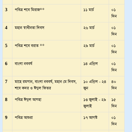
3
পবিত্র শবে মিরাজ**
১১ মার্চ
০১
দিন
4
মহান স্বাধীনতা দিবস
২৬ মার্চ
০১
দিন
5
পবিত্র শবে বরাত **
২৯ মার্চ
০১
দিন
6
বাংলা নববর্ষ
১৪ এপ্রিল
০১
দিন
7
মাহে রমযান, বাংলা নববর্ষ, মহান মে দিবস,
১০ এপ্রিল - ২৪
৪০
শবে কদর ও ঈদুল ফিতর
জুন
দিন
8
পবিত্র ঈদুল আযহা
১৩ জুলাই - ২৯
১৫
জুলাই
দিন
9
পবিত্র আশুরা
১৭ আগস্ট
০১
দিন