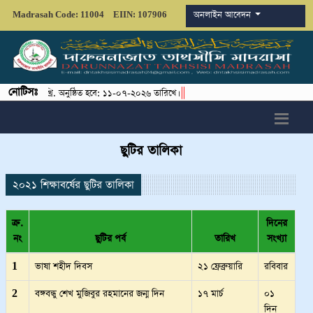
অনলাইন আবেদন
Madrasah Code: 11004
EIIN: 107906
নোটিসঃ
||
ক্ষা-২০২৬খ্রি. অনুষ্ঠিত হবে: ১১-০৭-২০২৬ তারিখে।
ছুটির তালিকা
২০২১ শিক্ষাবর্ষের ছুটির তালিকা
ক্র.
দিনের
নং
ছুটির পর্ব
তারিখ
সংখ্যা
1
ভাষা শহীদ দিবস
২১ ফ্রেব্রুয়ারি
রবিবার
2
বঙ্গবন্ধু শেখ মুজিবুর রহমানের জন্ম দিন
১৭ মার্চ
০১
দিন