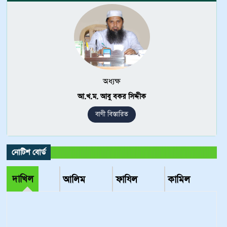
অধ্যক্ষ
আ.খ.ম. আবু বকর সিদ্দীক
বাণী বিস্তারিত
নোটিশ বোর্ড
দাখিল
আলিম
ফাযিল
কামিল