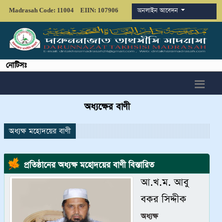
অনলাইন আবেদন
Madrasah Code: 11004
EIIN: 107906
নোটিসঃ
অধ্যক্ষের বাণী
অধ্যক্ষ মহোদয়ের বাণী
প্রতিষ্ঠানের অধ্যক্ষ মহোদয়ের বাণী বিস্তারিত
আ.খ.ম. আবু
বকর সিদ্দীক
অধ্যক্ষ