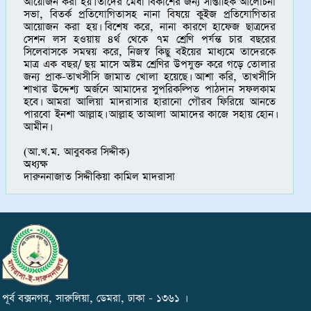
আয়োজন করা হয়। তাদের মেধা বিকাশের জন্য সাপ্তাহিক আলোচনা
সভা, বিতর্ক প্রতিযোগিতাসহ নানা বিষয়ে কুইজ প্রতিযোগিতার
আয়োজন করা হয়। বিশেষ করে, নানা কারণে হাফেজ ছাত্রদের
সেশন লস হওয়ায় ৪র্থ থেকে ৭ম শ্রেণি পর্যন্ত চার বছরের
সিলেবাসকে সমন্বয় করে, নিজস্ব কিছু বইয়ের মাধ্যমে তাদেরকে
মাত্র এক বছর/ ছয় মাসে অষ্টম শ্রেণির উপযুক্ত করে গড়ে তোলার
জন্য প্রাক-তাখসীসি জামাত খোলা হয়েছে। আশা করি, তাখসীসি
শাখার উদ্দেশ্য অর্জনে আমাদের সুপরিকল্পিত পাঠদান সফলকাম
হবে। আমরা আলিয়া মাদরাসার হারানো গৌরব ফিরিয়ে আনতে
পারবো ইনশা আল্লাহ। আল্লাহ তাআলা আমাদের কাজে সহায় হোন।
আমীন।
(আ.খ.ম. আবুবকর সিদ্দীক)
অধ্যক্ষ
দারুননাজাত সিদ্দীকিয়া কামিল মাদরাসা
পূর্ব বক্সনগর, সারুলিয়া, ডেমরা, ঢাকা - ১৩৬১ ।