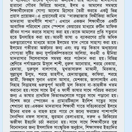
ও ব্যাকরণে তাদের দূর্বলতা অন্যতম। তাই আলিয়া মাদরাসার
হারানো গৌরব ফিরিয়ে আনতে, ইলম ও আমলের সমন্বয়ে
শিক্ষার্থীদেরকে যোগ্য আলেম হিসেবে তৈরী করতে একটু ভিন্ন
প্রয়াস প্রয়োজন। এ প্রয়াসেরই নাম “দারুন্নাজাত সিদ্দীকিয়া কামিল
মাদরাসা তাখসীসি শাখা”। এখানে একজন শিক্ষার্থীকে একটি
আবাসিক পরিবেশে রেখে স্পেশাল কেয়ারের মাধ্যমে রুটিন মাফিক
জীবন যাপন করতে সাহায্য করা হয়। তাকে আমলের প্রতি যত্নবান
হতে উৎসাহিত করা হয়। আরবী ভাষা ও ব্যাকরণের প্রতি অধিক
গুরুত্বারোপের মাধ্যমে তাকে ইলমের স্বাদ পেতে সাহায্য করা হয়।
ইলমের গভীরতা অর্জনের জন্য এবং বড় বড় কিতাব অধ্যয়নের
যোগ্যতা সৃষ্টির জন্য সুপরিকল্পিতভাবে আলিয়া, কওমী ও দ্বীনিয়া
মাদরাসার সিলেবাসকে সমন্বয় করে পাঠদান করা হয়। বিভিন্ন
শ্রেণিতে পর্যায়ক্রমে উসূলে শাশী, নুরুল আনোয়ার, শরহে বেকায়া,
হেদায়া, দুরুসুল বালাগাত, মুখতাসারুল মাআনী, মিরকাত,
সুল্লামুল উলুম, শরহে তাহযীব, হেদায়াতুন্নাহু, কাফিয়া, শরহে
জামী, ফিকহুস সুনান ওয়াল আসার, মেশকাত, জালালাইন এবং
সিহাহ সিত্তাহসহ গুরুত্বপূর্ণ আরবী মূল কিতাব বা-তাহকীক খতম
করানো হয়। সাথে সাথে উর্দূ ও ফার্সী ভাষার সাথে পরিচয় করানো
জন্য এ ভাষার প্রাথমিক কিতাবগুলোকে যত্নের সাথে পড়ানো হয়।
বিশেষ করে স্পোকেন ও গ্রামারটিক্যাল ইংলিশ যত্নের সাথে
শেখানো হয়। একজন মাদরাসার শিক্ষার্থী যাতে সত্যিকারার্থে ইলমে
দ্বীনের ধারক ও বাহক হতে পারে সে জন্যে ফরজের পাশাপাশি
দৈনন্দিন নফল সালাত, কুরআন তেলাওয়াত, দরুদ ও জিকিরের
অজীফা ইত্যাদি চর্চা করানো হয়। সাথে সাথে শিক্ষার্থীদের সুস্থ
বিনোদনের জন্য ইসলামিক সাংস্কৃতিক অনুষ্ঠান, শিক্ষাসফর ইত্যাদির